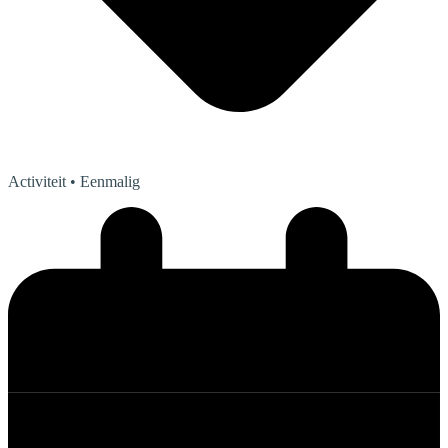
Activiteit
• Eenmalig