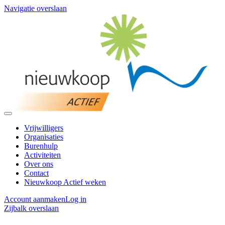
Navigatie overslaan
Vrijwilligers
Organisaties
Burenhulp
Activiteiten
Over ons
Contact
Nieuwkoop Actief weken
Account aanmaken
Log in
Zijbalk overslaan