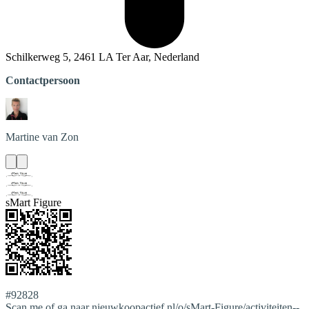
Schilkerweg 5, 2461 LA Ter Aar, Nederland
Contactpersoon
Martine
van Zon
sMart Figure
#92828
Scan me of ga naar nieuwkoopactief.nl/o/sMart-Figure/activiteiten--