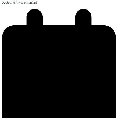
Activiteit
• Eenmalig