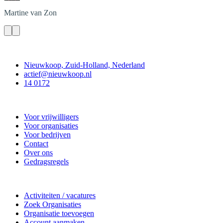
Martine
van Zon
Contact
Nieuwkoop, Zuid-Holland, Nederland
actief@nieuwkoop.nl
14 0172
Nieuwkoop Actief
Voor vrijwilligers
Voor organisaties
Voor bedrijven
Contact
Over ons
Gedragsregels
Doe mee
Activiteiten / vacatures
Zoek Organisaties
Organisatie toevoegen
Account aanmaken