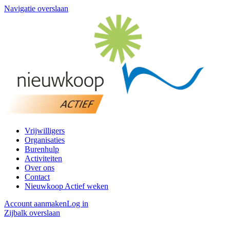
Navigatie overslaan
Vrijwilligers
Organisaties
Burenhulp
Activiteiten
Over ons
Contact
Nieuwkoop Actief weken
Account aanmaken
Log in
Zijbalk overslaan