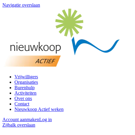
Navigatie overslaan
Vrijwilligers
Organisaties
Burenhulp
Activiteiten
Over ons
Contact
Nieuwkoop Actief weken
Account aanmaken
Log in
Zijbalk overslaan