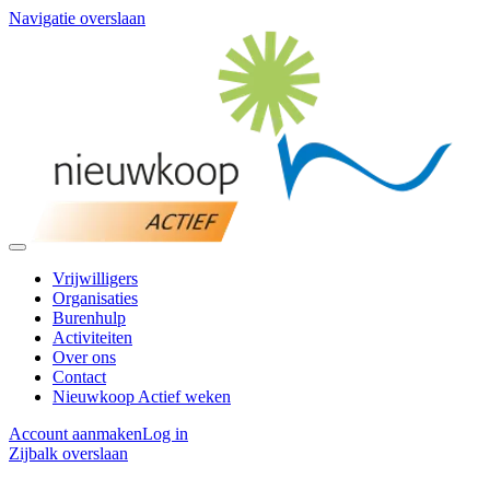
Navigatie overslaan
Vrijwilligers
Organisaties
Burenhulp
Activiteiten
Over ons
Contact
Nieuwkoop Actief weken
Account aanmaken
Log in
Zijbalk overslaan