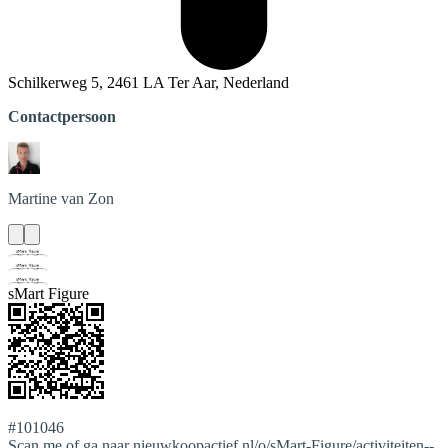
Schilkerweg 5, 2461 LA Ter Aar, Nederland
Contactpersoon
Martine
van Zon
sMart Figure
#101046
Scan me of ga naar nieuwkoopactief.nl/o/sMart-Figure/activiteiten--