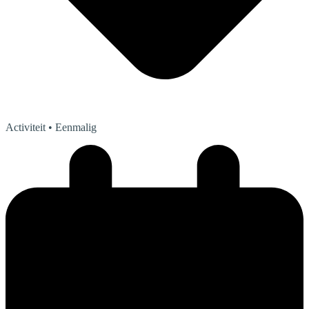
Activiteit
• Eenmalig