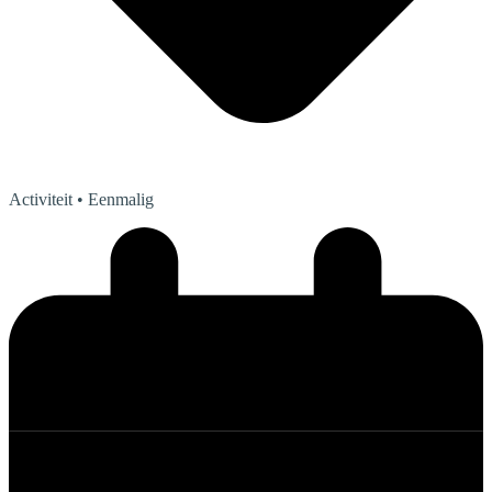
Activiteit
• Eenmalig