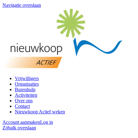
Navigatie overslaan
Vrijwilligers
Organisaties
Burenhulp
Activiteiten
Over ons
Contact
Nieuwkoop Actief weken
Account aanmaken
Log in
Zijbalk overslaan