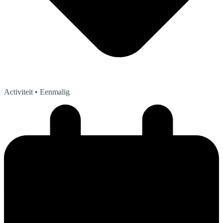
Activiteit
• Eenmalig