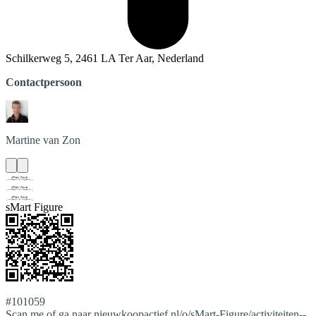
Schilkerweg 5, 2461 LA Ter Aar, Nederland
Contactpersoon
Martine
van Zon
sMart Figure
#101059
Scan me of ga naar nieuwkoopactief.nl/o/sMart-Figure/activiteiten--