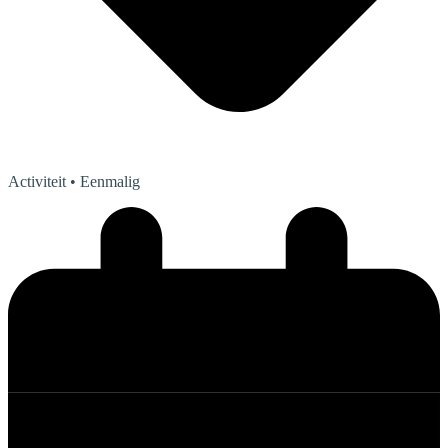
Activiteit
• Eenmalig