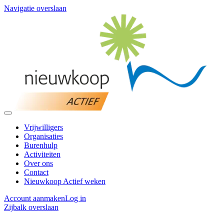
Navigatie overslaan
Vrijwilligers
Organisaties
Burenhulp
Activiteiten
Over ons
Contact
Nieuwkoop Actief weken
Account aanmaken
Log in
Zijbalk overslaan