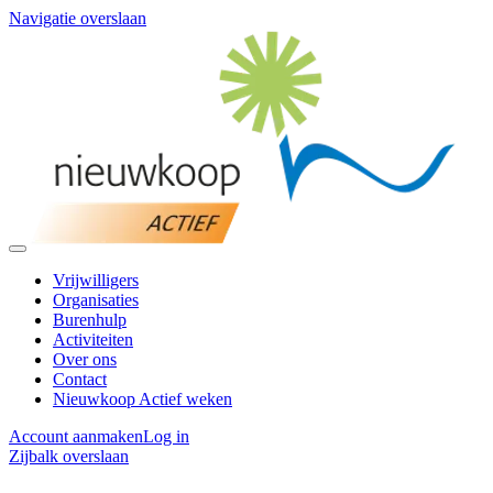
Navigatie overslaan
Vrijwilligers
Organisaties
Burenhulp
Activiteiten
Over ons
Contact
Nieuwkoop Actief weken
Account aanmaken
Log in
Zijbalk overslaan