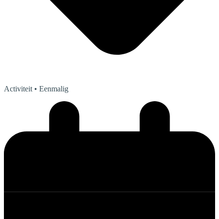
Activiteit
• Eenmalig