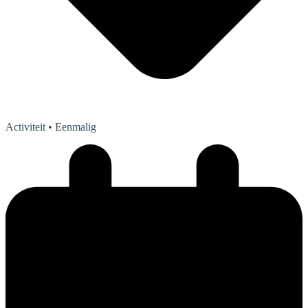
Activiteit
• Eenmalig