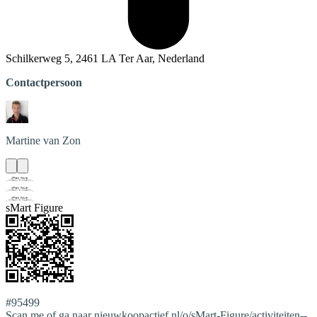
Schilkerweg 5, 2461 LA Ter Aar, Nederland
Contactpersoon
Martine
van Zon
sMart Figure
#95499
Scan me of ga naar nieuwkoopactief.nl/o/sMart-Figure/activiteiten--