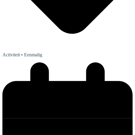
Activiteit
• Eenmalig