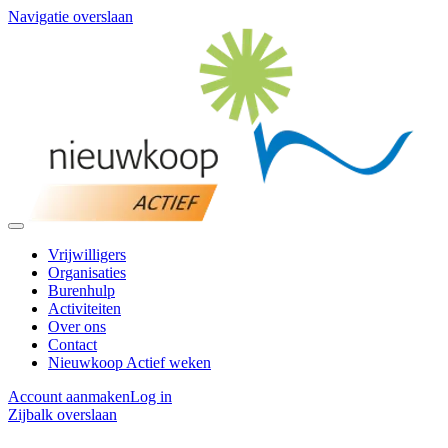
Navigatie overslaan
Vrijwilligers
Organisaties
Burenhulp
Activiteiten
Over ons
Contact
Nieuwkoop Actief weken
Account aanmaken
Log in
Zijbalk overslaan