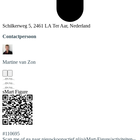
Schilkerweg 5, 2461 LA Ter Aar, Nederland
Contactpersoon
Martine
van Zon
sMart Figure
#110695
Scan me of ga naar nieuwkoopactief.nl/o/sMart-Figure/activiteiten--