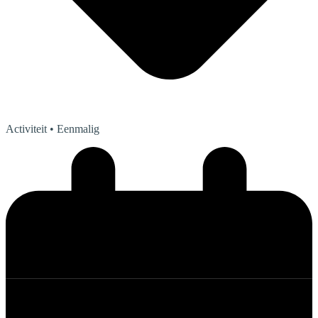
Activiteit
• Eenmalig