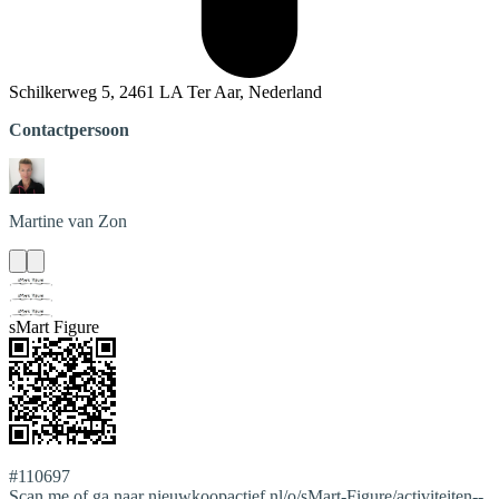
Schilkerweg 5, 2461 LA Ter Aar, Nederland
Contactpersoon
Martine
van Zon
sMart Figure
#110697
Scan me of ga naar nieuwkoopactief.nl/o/sMart-Figure/activiteiten--