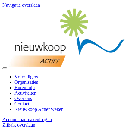
Navigatie overslaan
Vrijwilligers
Organisaties
Burenhulp
Activiteiten
Over ons
Contact
Nieuwkoop Actief weken
Account aanmaken
Log in
Zijbalk overslaan